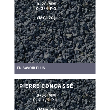
0-20 MM
0-3/4 PO
(MG-20)
EN SAVOIR PLUS
PIERRE CONCASSÉ
0-56 MM
0-2 1/2 PO
(MG-56)