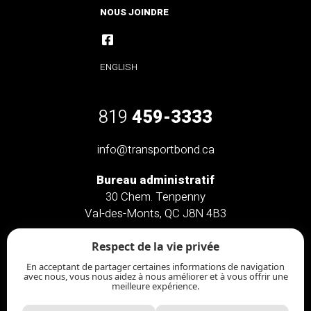
NOUS JOINDRE
ENGLISH
819
459-3333
info@transportbond.ca
Bureau administratif
30 Chem. Tenpenny
Val-des-Monts, QC J8N 4B3
Bureau administratif
Respect de la vie privée
46 Chem. Saint-Clément
En acceptant de partager certaines informations de navigation
Chelsea, QC J9B 2L3
avec nous, vous nous aidez à nous améliorer et à vous offrir une
meilleure expérience.