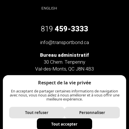
ENGLISH
819
459-3333
info@transportbond.ca
Bureau administratif
30 Chem. Tenpenny
Val-des-Monts, QC J8N 4B3
Bureau administratif
Respect de la vie privée
46 Chem. Saint-Clément
En acceptant de partager certaines informations de navigation
Chelsea, QC J9B 2L3
avec nous, vous nous aidez à nous améliorer et à vous offrir une
meilleure expérience.
Tout refuser
Personnaliser
Transport Bond
© Tous droits réservés | Site
Tout accepter
web par
Distantia