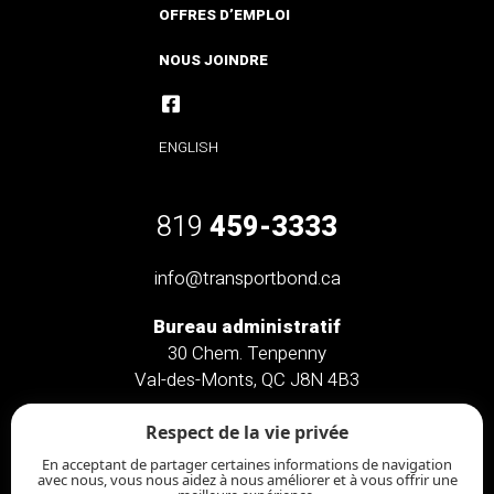
OFFRES D’EMPLOI
NOUS JOINDRE
ENGLISH
819
459-3333
info@transportbond.ca
Bureau administratif
30 Chem. Tenpenny
Val-des-Monts, QC J8N 4B3
Bureau administratif
Respect de la vie privée
46 Chem. Saint-Clément
En acceptant de partager certaines informations de navigation
Chelsea, QC J9B 2L3
avec nous, vous nous aidez à nous améliorer et à vous offrir une