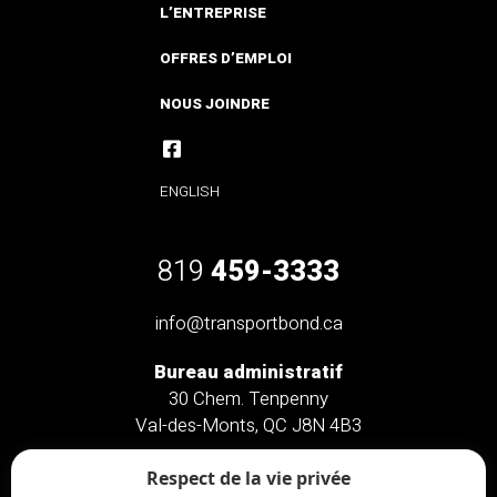
L’ENTREPRISE
OFFRES D’EMPLOI
NOUS JOINDRE
ENGLISH
819
459-3333
info@transportbond.ca
Bureau administratif
30 Chem. Tenpenny
Val-des-Monts, QC J8N 4B3
Bureau administratif
Respect de la vie privée