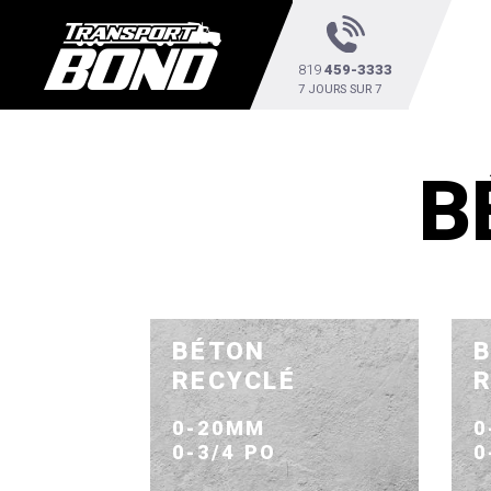
819
459-3333
7 JOURS SUR 7
B
BÉTON
RECYCLÉ
0-20MM
0
0-3/4 PO
0